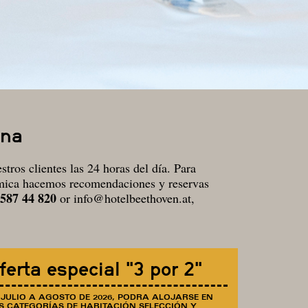
ena
tros clientes las 24 horas del día. Para
ómica hacemos recomendaciones y reservas
 587 44 820
or
info@hotelbeethoven.at
,
ferta especial "3 por 2"
 JULIO A AGOSTO DE 2026, PODRÁ ALOJARSE EN
S CATEGORÍAS DE HABITACIÓN SELECCIÓN Y