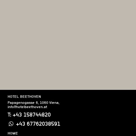
HOTEL BEETHOVEN
Papagenogasse 6
,
1060
Viena
,
info@hotelbeethoven.at
T:
+43 158744820
+43 67762038591
HOME