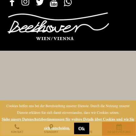
Cookies helfen uns bei der Bereitstellung unserer Dienste. Durch die Nutzung unserer
Dienste erklären Sie sich damit einverstanden, dass wir Cookies setzen.
Siehe unsere Datenschutzbestimmungen für weitere Details über Cookies und wie Sie
sich entscheiden.
Ok
KONTAKT
STANDORT
ANGEBOTE
RESERVIERUNG