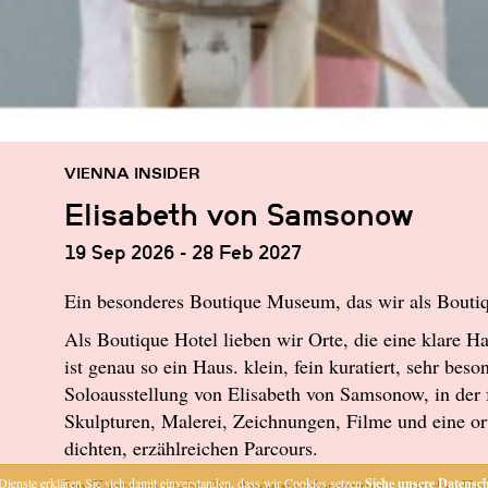
VIENNA INSIDER
Elisabeth von Samsonow
19 Sep 2026 - 28 Feb 2027
Ein besonderes Boutique Museum, das wir als Bouti
Als Boutique Hotel lieben wir Orte, die eine klare H
ist genau so ein Haus. klein, fein kuratiert, sehr beso
Soloausstellung von Elisabeth von Samsonow, in der 
Skulpturen, Malerei, Zeichnungen, Filme und eine ort
dichten, erzählreichen Parcours.
Im Zentrum steht die Auseinandersetzung mit der Erd
ienste erklären Sie sich damit einverstanden, dass wir Cookies setzen.
Siehe unsere Datensch