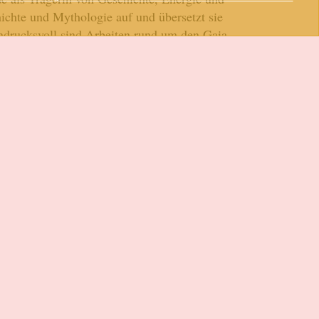
ichte und Mythologie auf und übersetzt sie
ndrucksvoll sind Arbeiten rund um den Gaia
runter Stücke aus einer tausendjährigen
RESERVIERUNG
ist dieses Boutique Haus eine wunderbare
 Besuch ganz entspannt in einen