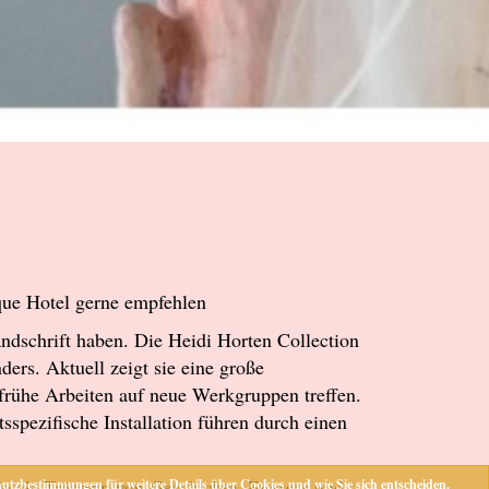
que Hotel gerne empfehlen
andschrift haben. Die
Heidi Horten Collection
nders. Aktuell zeigt sie eine große
frühe Arbeiten auf neue Werkgruppen treffen.
sspezifische Installation führen durch einen
e als Trägerin von Geschichte, Energie und
utzbestimmungen für weitere Details über Cookies und wie Sie sich entscheiden.