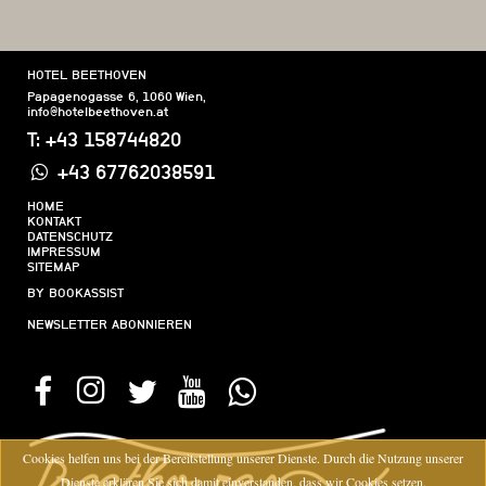
HOTEL BEETHOVEN
Papagenogasse 6
,
1060
Wien
,
info@hotelbeethoven.at
T:
+43 158744820
+43 67762038591
HOME
KONTAKT
DATENSCHUTZ
IMPRESSUM
SITEMAP
BY BOOKASSIST
NEWSLETTER ABONNIEREN
Cookies helfen uns bei der Bereitstellung unserer Dienste. Durch die Nutzung unserer
Dienste erklären Sie sich damit einverstanden, dass wir Cookies setzen.