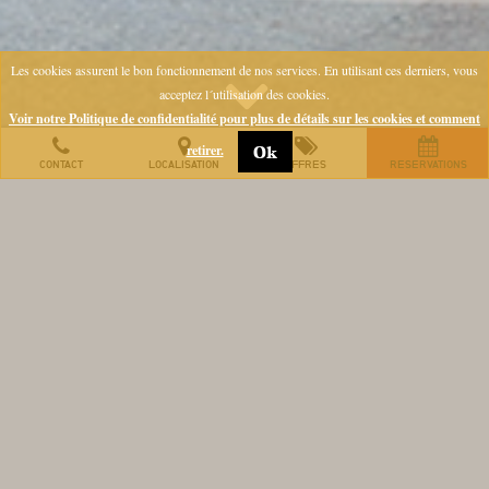
Les cookies assurent le bon fonctionnement de nos services. En utilisant ces derniers, vous
acceptez l´utilisation des cookies.
Voir notre Politique de confidentialité pour plus de détails sur les cookies et comment
retirer.
Ok
CONTACT
LOCALISATION
OFFRES
RESERVATIONS
Le Beethoven – Amoureux de
Vienne bienvenue
L’hôtel Beethoven est situé entre culture et
gastronomie aux abords du Naschmarkt (marché
bohémien), en face du portail du Theater an der
Wien, la Papagenotor. Il est à seulement
quelques minutes à pied de l’Opéra, du
Musikverein, du Museumsquartier (quartier des
musées), des cafés traditionnels viennois et des
rues commerçantes.
L’hôtel quatre étoiles est la propriété de la