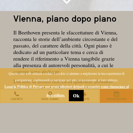
Vienna, piano dopo piano
Il Beethoven presenta le sfaccettature di Vienna,
racconta le storie dell’ambiente circostante e del
passato, del carattere della città. Ogni piano è
dedicato ad un particolare tema e cerca di
rendere il riferimento a Vienna tangibile grazie
alla presenza di autorevoli personalità, a cui le
camere sono dedicate.
Questo sito web utilizza cookie. I cookie ci aiutano a migliorare la tua esperienza di
Durante la nostra ricerca di quartiere abbiamo
navigazione; continuando a navigare sul sito, si acconsente al loro utilizzo.
Leggi la Politica di Privacy per avere ulteriori dettagli o scoprire come rinunciare al
contattato diverse istituzioni e incrociato
persone, con le quali abbiamo elaborato il
loro utilizzo.
Ok
progetto “dei diversi piani”. Tante idee si sono
CONTATTI
DOVE-SIAMO
OFFERTE
PRENOTAZIONI
sviluppate sulla base di conoscenze storiche, del
passato conservato negli archivi e di originali
riproducibili. Alla luce di così tanti punti di
riferimento c’è stato talmente tanto da raccontare