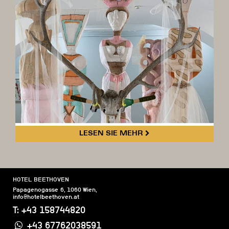
LESEN SIE MEHR
HOTEL BEETHOVEN
Papagenogasse 6
,
1060
Wien
,
info@hotelbeethoven.at
T:
+43 158744820
+43 67762038591