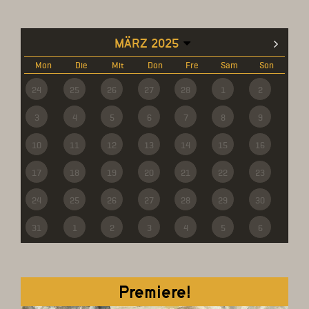
MÄRZ 2025
Mon
Die
Mit
Don
Fre
Sam
Son
24
25
26
27
28
1
2
3
4
5
6
7
8
9
10
11
12
13
14
15
16
17
18
19
20
21
22
23
24
25
26
27
28
29
30
31
1
2
3
4
5
6
Premiere!