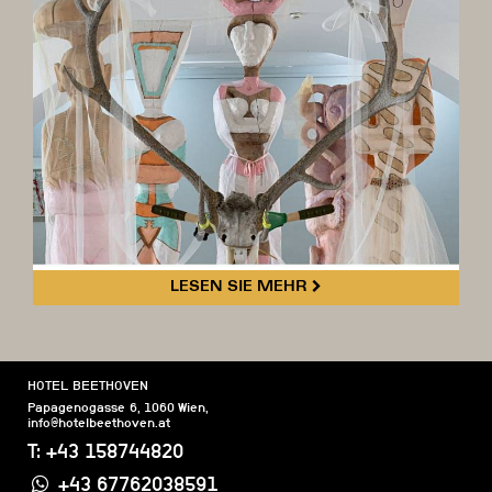
LESEN SIE MEHR
HOTEL BEETHOVEN
Papagenogasse 6
,
1060
Wien
,
info@hotelbeethoven.at
T:
+43 158744820
+43 67762038591